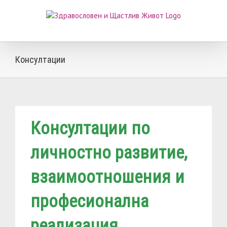
Skip
to
content
Консултации
Консултации по
личностно развитие,
взаимоотношения и
професионална
реализация