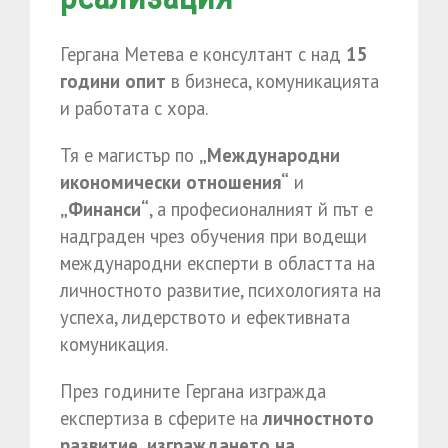
Гергана Метева е консултант с над
15
години опит
в бизнеса, комуникацията
и работата с хора.
Тя е магистър по
„Международни
икономически отношения“
и
„Финанси“
, а професионалният й път е
надграден чрез обучения при водещи
международни експерти в областта на
личностното развитие, психологията на
успеха, лидерството и ефективната
комуникация.
През годините Гергана изгражда
експертиза в сферите на
личностното
развитие, изграждането на