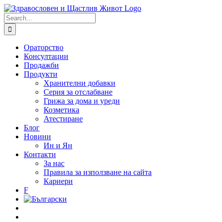
Skip
to
Search
content
for:
Ораторство
Консултации
Продажби
Продукти
Хранителни добавки
Серия за отслабване
Грижа за дома и уреди
Козметика
Атестиране
Блог
Новини
Ин и Ян
Контакти
За нас
Правила за използване на сайта
Кариери
F