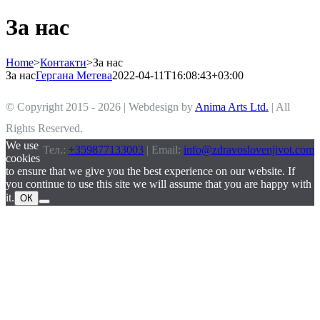
За нас
Home
>
Контакти
>
За нас
За нас
Гергана Метева
2022-04-11T16:08:43+03:00
© Copyright 2015 -
2026 | Webdesign by
Anima Arts Ltd.
| All
Rights Reserved.
We use
Тел.:
+359877133003
| Email:
info@zdravoslovenjivot.com
cookies
to ensure that we give you the best experience on our website. If
you continue to use this site we will assume that you are happy with
it.
ОК