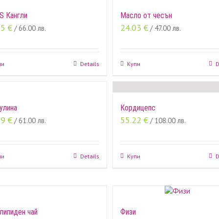
S Кангли
Масло от чесън
75
€
24.03
€
/ 66.00 лв.
/ 47.00 лв.
пи
Details
Купи
D
улина
Кордицепс
19
€
55.22
€
/ 61.00 лв.
/ 108.00 лв.
пи
Details
Купи
D
липиден чай
Физи