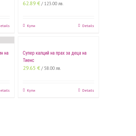
62.89
€
/ 123.00 лв.
etails
Купи
Details
н на
Супер калций на прах за деца на
Тиенс
29.65
€
/ 58.00 лв.
etails
Купи
Details