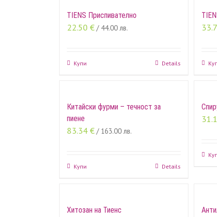
TIENS Приспивателно
TIEN
22.50
€
33.
/ 44.00 лв.
Купи
Details
Ку
Китайски фурми – течност за
Спир
31.
пиене
83.34
€
/ 163.00 лв.
Ку
Купи
Details
Хитозан на Тиенс
Анти