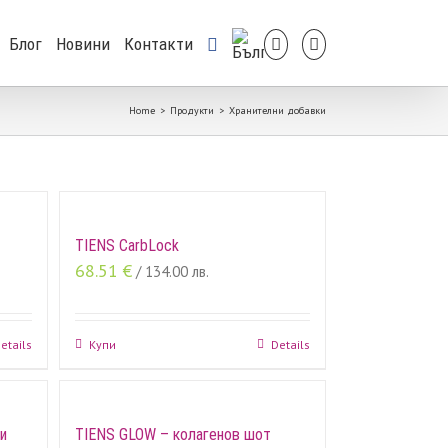
Блог
Новини
Контакти
Home
>
Продукти
>
Хранителни добавки
TIENS CarbLock
68.51
€
/ 134.00 лв.
etails
Купи
Details
и
TIENS GLOW – колагенов шот