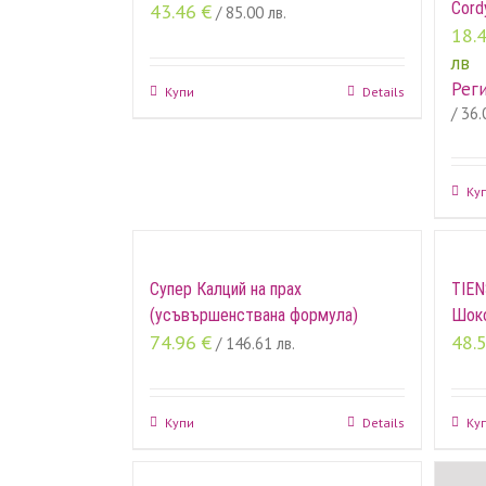
Cord
43.46
€
/ 85.00 лв.
18.
лв
Рег
Купи
Details
/ 36.
Ку
Супер Калций на прах
TIEN
(усъвършенствана формула)
Шок
74.96
€
48.
/ 146.61 лв.
Купи
Details
Ку