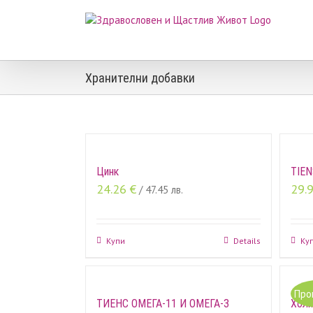
Skip
to
content
Хранителни добавки
Цинк
TIE
24.26
€
29.
/ 47.45 лв.
Купи
Details
Ку
Про
ТИЕНС ОМЕГА-11 И ОМЕГА-3
Холи