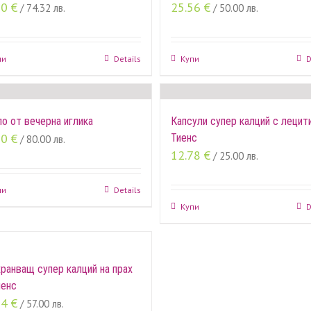
00
€
25.56
€
/ 74.32 лв.
/ 50.00 лв.
пи
Details
Купи
D
о от вечерна иглика
Капсули супер калций с лецити
90
€
Тиенс
/ 80.00 лв.
12.78
€
/ 25.00 лв.
пи
Details
Купи
D
ранващ супер калций на прах
иенс
14
€
/ 57.00 лв.