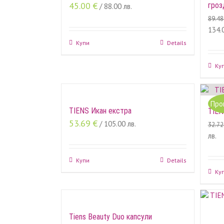
45.00
€
гроз
/ 88.00 лв.
89.4
134.0
Купи
Details
Ку
Про
TIENS Икан екстра
TIEN
53.69
€
/ 105.00 лв.
32.7
лв.
Купи
Details
Ку
Tiens Beauty Duo капсули