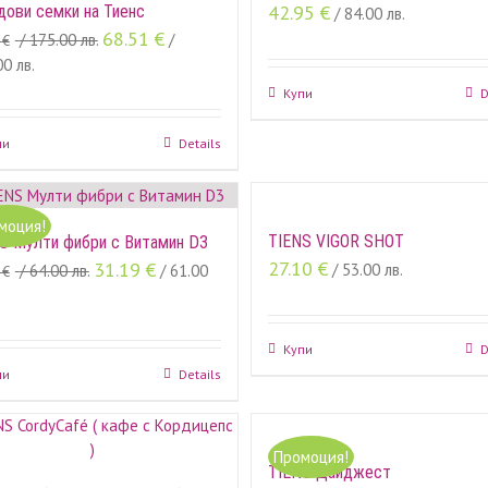
42.95
€
дови семки на Тиенс
/ 84.00 лв.
68.51
€
/ 175.00 лв.
/
8
€
0 лв.
Купи
D
пи
Details
моция!
TIENS VIGOR SHOT
S Мулти фибри с Витамин D3
27.10
€
31.19
€
/ 53.00 лв.
/ 64.00 лв.
/ 61.00
2
€
Купи
D
пи
Details
Промоция!
TIENS Дайджест