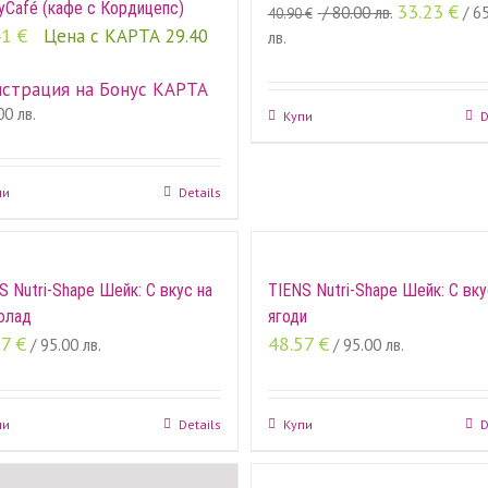
yCafé (кафе с Кордицепс)
33.23
€
/ 80.00 лв.
/ 6
40.90
€
41
€
Цена с КАРТА 29.40
лв.
истрация на Бонус КАРТА
00 лв.
Купи
D
пи
Details
S Nutri-Shape Шейк: С вкус на
TIENS Nutri-Shape Шейк: С вку
олад
ягоди
57
€
48.57
€
/ 95.00 лв.
/ 95.00 лв.
пи
Details
Купи
D