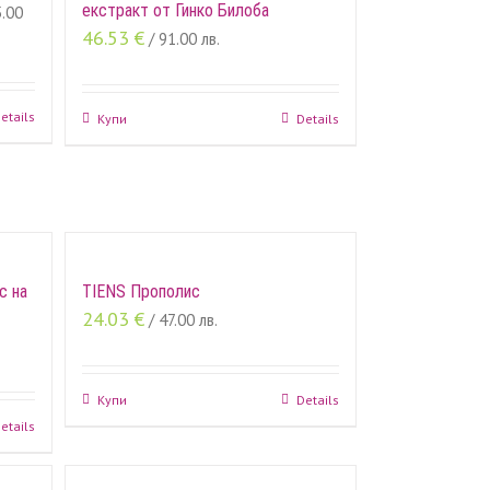
екстракт от Гинко Билоба
5.00
46.53
€
/ 91.00 лв.
etails
Купи
Details
с на
TIENS Прополис
24.03
€
/ 47.00 лв.
Купи
Details
etails