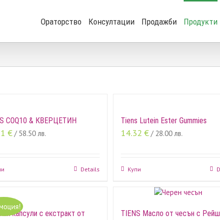
Search
for:
Ораторство
Консултации
Продажби
Продукти
NS COQ10 & КВЕРЦЕТИН
Tiens Lutein Ester Gummies
91
€
14.32
€
/ 58.50 лв.
/ 28.00 лв.
пи
Details
Купи
D
моция!
кан капсули с екстракт от
TIENS Масло от чесън с Рейш