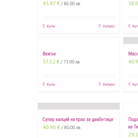
43.97
€
38.
/ 86.00 лв.
Купи
Details
Ку
Вижън
Масл
37.32
€
40.
/ 73.00 лв.
Купи
Details
Ку
Супер калций на прах за диабетици
Подх
40.90
€
на Т
/ 80.00 лв.
29.