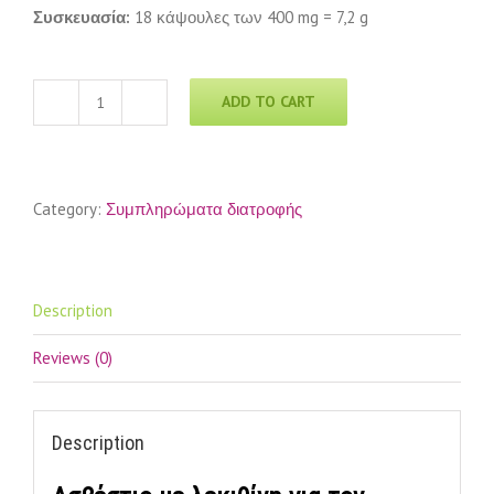
Συσκευασία:
18 κάψουλες των 400 mg = 7,2 g
ADD TO CART
4
τεμ.
Ασβέστιο
με
Category:
Συμπληρώματα διατροφής
λεκιθίνη
+
1pc.
Ασβέστιο
με
Description
λεκιθίνη
quantity
Reviews (0)
Description