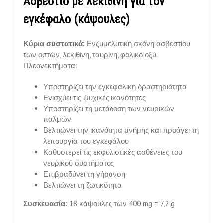
Ασβέστιο με λεκιθίνη για τον
εγκέφαλο (κάψουλες)
Κύρια συστατικά:
Ενζυμολυτική σκόνη ασβεστίου
των οστών, λεκιθίνη, ταυρίνη, φολικό οξύ.
Πλεονεκτήματα:
Υποστηρίζει την εγκεφαλική δραστηριότητα
Ενισχύει τις ψυχικές ικανότητες
Υποστηρίζει τη μετάδοση των νευρικών
παλμών
Βελτιώνει την ικανότητα μνήμης και προάγει τη
λειτουργία του εγκεφάλου
Καθυστερεί τις εκφυλιστικές ασθένειες του
νευρικού συστήματος
Επιβραδύνει τη γήρανση
Βελτιώνει τη ζωτικότητα
Συσκευασία:
18 κάψουλες των 400 mg = 7,2 g