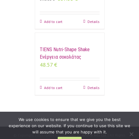
Add to cart
Details
TIENS Nutri-Shape Shake
Ενέργεια σοκολάτας
48.57
€
Add to cart
Details
We use cookies to ensure that we give you the best
experience on our website. If you continue to use this site we
will assume that you are happy with it.
© Copyright 2015 -
2026 | Webdesign by
Anima Arts Ltd.
| All Rights