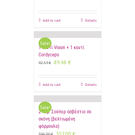
Add to cart
Details
Sale!
1 κουτί Vision + 1 κουτί
Cordyceps
89.48
€
92.54
€
Add to cart
Details
Sale!
2 τεμ. Σούπερ ασβέστιο σε
σκόνη (βελτιωμένη
φόρμουλα)
357.00
€
396.00
€