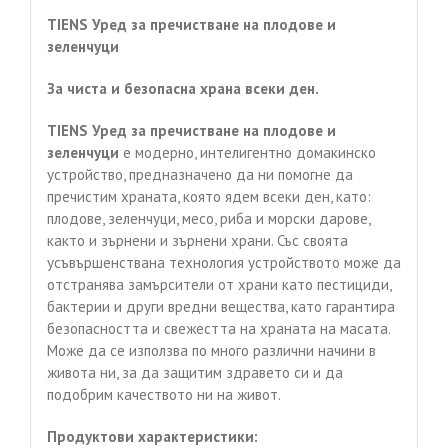
TIENS
Уред за пречистване
на плодове и
зеленчуци
За чиста и безопасна храна всеки ден.
TIENS Уред за пречистване на плодове и
зеленчуци
е модерно, интелигентно домакинско
устройство, предназначено да ни помогне да
пречистим храната, която ядем всеки ден, като:
плодове, зеленчуци, месо, риба и морски дарове,
както и зърнени и зърнени храни. Със своята
усъвършенствана технология устройството може да
отстранява замърсители от храни като пестициди,
бактерии и други вредни вещества, като гарантира
безопасността и свежестта на храната на масата.
Може да се използва по много различни начини в
живота ни, за да защитим здравето си и да
подобрим качеството ни на живот.
Продуктови характеристики: