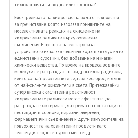
технологията за водна електролиза?
Електролизата на хидроксилна вода е технология
за пречистване, която използва принципите на
неселективната реакция на окисление на
хидроксилни радикали върху органични
съединения. В процеса на електролиза
устройството използва чешмяна вода и въздух като
единствени суровини, без добавяне на никакви
химически вещества. По време на процеса водните
молекули се разграждат до хидроксилни радикали,
които са най-реактивните видове кислород и един
от най-силните окислители в света. Притежавайки
супер висока окислителна реактивност,
хидроксилните радикали могат ефективно да
разграждат бактериите, да премахнат остатъци от
пестициди и хормони, миризми, алергени,
фармацевтични съединения и други замърсители на
повърхността на хранителни продукти като
зеленчуци, плодове, сурово месо и др.