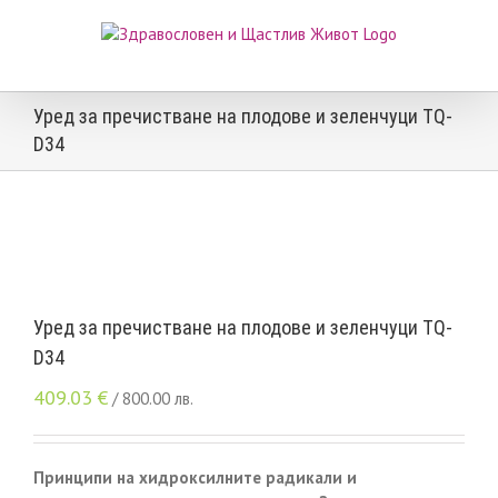
Skip
to
content
Уред за пречистване на плодове и зеленчуци TQ-
D34
Уред за пречистване на плодове и зеленчуци TQ-
D34
409.03
€
/ 800.00 лв.
Принципи на хидроксилните радикали и