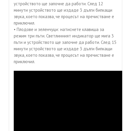
устройството ще започне да работи. След 12
минути устройството ще издаде 3 дълги бипкащи
звука, което показва, че процесът на пречистване е
приключил.
• Плодове и зеленчуци: натиснете клавиша за
режим три пъти. Светлинният индикатор ще мига 3
пъти и устройството ще започне да работи. След 15
минути устройството ще издаде 3 дълги бипкащи
звука, което показва, че процесът на пречистване е
приключил.