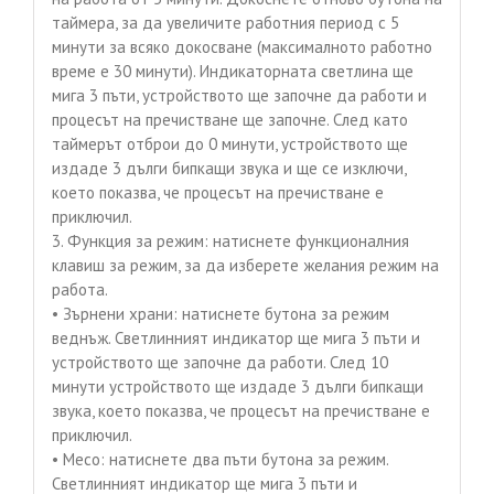
таймера, за да увеличите работния период с 5
минути за всяко докосване (максималното работно
време е 30 минути). Индикаторната светлина ще
мига 3 пъти, устройството ще започне да работи и
процесът на пречистване ще започне. След като
таймерът отброи до 0 минути, устройството ще
издаде 3 дълги бипкащи звука и ще се изключи,
което показва, че процесът на пречистване е
приключил.
3. Функция за режим: натиснете функционалния
клавиш за режим, за да изберете желания режим на
работа.
• Зърнени храни: натиснете бутона за режим
веднъж. Светлинният индикатор ще мига 3 пъти и
устройството ще започне да работи. След 10
минути устройството ще издаде 3 дълги бипкащи
звука, което показва, че процесът на пречистване е
приключил.
• Месо: натиснете два пъти бутона за режим.
Светлинният индикатор ще мига 3 пъти и