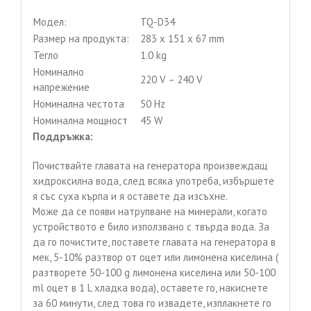
Модел:
TQ-D34
Размер на продукта:
283 x 151 x 67 mm
Тегло
1.0 kg
Номинално
220 V – 240 V
напрежение
Номинална честота
50 Hz
Номинална мощност
45 W
Поддръжка:
Почиствайте главата на генератора произвеждащ
хидроксилна вода, след всяка употреба, избършете
я със суха кърпа и я оставете да изсъхне.
Може да се появи натрупване на минерали, когато
устройството е било използвано с твърда вода. За
да го почистите, поставете главата на генератора в
мек, 5-10% разтвор от оцет или лимонена киселина (
разтворете 50-100 g лимонена киселина или 50-100
ml оцет в 1 L хладка вода), оставете го, накиснете
за 60 минути, след това го извадете, изплакнете го