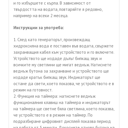
и го избършете с кърпа. В зависимост от
твърдостта на водата, повтаряйте я редовно,
например на всеки 2 месеца.
Инструкции за употреба:
1. След като генераторът, произвеждащ
хидроксилна вода е поставен във водата, свържете
захранващия кабел към устройството и го включете.
Устройството ще издаде дълъг бипкащ звук и
всичките му светлини ще мигат веднъж. Натиснете
веднъж бутона за захранване и устройството ще
издаде кратък бипкащ звук. Индикаторът ще
остане да свети, което показва, че устройството е в
режим на готовност.
2. Функция на таймера: натиснете веднъж
функционалния клавиш на таймера и индикаторът
на таймера ще светне бяла светлина, което показва,
че устройството е в режим на таймер. По
подразбиране цифровият дисплей показва период
на работа от 5 минути. Докоснете отново бутона на