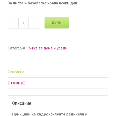
За чиста и безопасна храна всеки ден.
КУПИ
количество
за
Уред
за
Категория:
Грижа за дома и уреди
пречистване
на
плодове
и
зеленчуци
Описание
TQ-
D34
Отзиви (0)
Описание
Принципи на хидроксилните радикали и