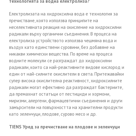
технологията за водна електролиза?
Електролизата на хидроксилна вода е технология за
пречистване, която използва принципите на
неселективната реакция на окисление на хидроксилни
радикали върху органични съединения. В процеса на
електролиза устройството използва чешмяна вода и
въздух като единствени суровини, без добавяне на
никакви химически вещества. По време на процеса
водните молекули се разграждат до хидроксилни
радикали, които са най-реактивните видове кислород и
един от най-силните окислители в света. Притежавайки
супер висока окислителна реактивност, хидроксилните
радикали могат ефективно да разграждат бактериите,
да премахнат остатъци от пестициди и хормони,
миризми, алергени, фармацевтични съединения и други
замърсители на повърхността на хранителни продукти
като зеленчуци, плодове, сурово месо и др.
TIENS
Уред за пречистване
на плодове и зеленчуци