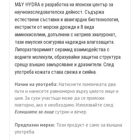
M&Y HYDRA е разработка на японски център за
научноизследователска дейност. Съдържа
естествени съставки и авангардна биотехнология,
екстракти от морски дрожди и 8 вида
аминокиселини, допълнени с натриев хиалуронат,
тази емулсия осигурява надеждна влагозащита.
Липоразтворимият серамид взаимодейства с
водните молекули, образувайки защитна структура
срещу външно замърсяване и дразнители. След
употреба кожата става свежа и сияйна.
Начин на употреба:
Натиснете помпичката два
пъти и нанесете равномерно върху цялото лице и
шия. За сухи участъци може да се приложи
повторно, ако е необходимо. Използвайте след
Есенцията за лице
сутрин и вечер.
Предпазни мерки:
Този продукт е само за външна
употреба.