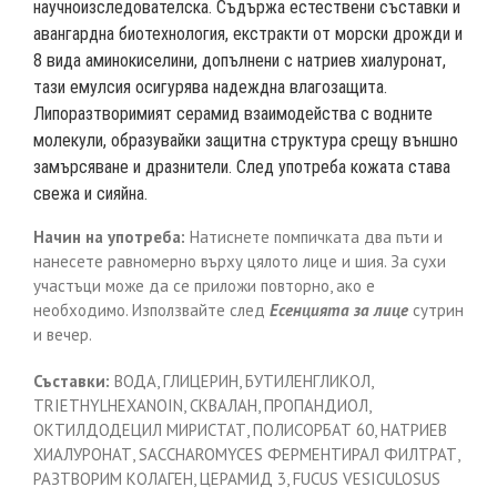
научноизследователска. Съдържа естествени съставки и
авангардна биотехнология, екстракти от морски дрожди и
8 вида аминокиселини, допълнени с натриев хиалуронат,
тази емулсия осигурява надеждна влагозащита.
Липоразтворимият серамид взаимодейства с водните
молекули, образувайки защитна структура срещу външно
замърсяване и дразнители. След употреба кожата става
свежа и сияйна.
Начин на употреба:
Натиснете помпичката два пъти и
нанесете равномерно върху цялото лице и шия. За сухи
участъци може да се приложи повторно, ако е
необходимо. Използвайте след
Есенцията за лице
сутрин
и вечер.
Съставки:
ВОДА, ГЛИЦЕРИН, БУТИЛЕНГЛИКОЛ,
TRIETHYLHEXANOIN, СКВАЛАН, ПРОПАНДИОЛ,
ОКТИЛДОДЕЦИЛ МИРИСТАТ, ПОЛИСОРБАТ 60, НАТРИЕВ
ХИАЛУРОНАТ, SACCHAROMYCES ФЕРМЕНТИРАЛ ФИЛТРАТ,
РАЗТВОРИМ КОЛАГЕН, ЦЕРАМИД 3, FUCUS VESICULOSUS