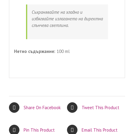
Съхранявайте на хладно и
избягвайте излагането на директна
слънчева светлина.
Нетно съдържание:
100 ml
Share On Facebook
Tweet This Product
Pin This Product
Email This Product