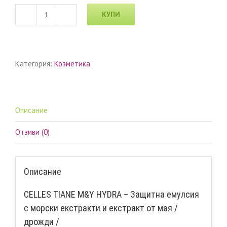
КУПИ
количество
за
CELLES
TIANE
Категория:
Козметика
M&Y
HYDRA
–
Защитна
емулсия
Описание
с
морски
Отзиви (0)
екстракти
и
екстракт
Описание
от
мая
CELLES TIANE M&Y HYDRA – Защитна емулсия
/
с морски екстракти и екстракт от мая /
дрожди
/
дрожди /