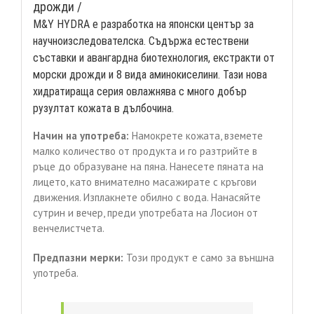
/
дрожди /
M&Y HYDRA е разработка на японски център за
научноизследователска. Съдържа естествени
съставки и авангардна биотехнология, екстракти от
морски дрожди и 8 вида аминокиселини. Тази нова
хидратираща серия овлажнява с много добър
рузултат кожата в дълбочина.
Начин на употреба:
Намокрете кожата, вземете
малко количество от продукта и го разтрийте в
ръце до образуване на пяна. Нанесете пяната на
лицето, като внимателно масажирате с кръгови
движения. Изплакнете обилно с вода. Нанасяйте
сутрин и вечер, преди употребата на Лосион от
венчелистчета.
Предпазни мерки:
Този продукт е само за външна
употреба.