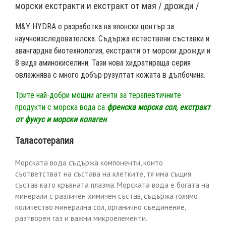
морски екстракти и екстракт от мая / дрожди /
M&Y HYDRA е разработка на японски център за
научноизследователска. Съдържа естествени съставки и
авангардна биотехнология, екстракти от морски дрожди и
8 вида аминокиселини. Тази нова хидратираща серия
овлажнява с много добър рузултат кожата в дълбочина.
Трите най-добри мощни агенти за терапевтичните
продукти с морска вода са
френска морска сол, екстракт
от фукус и морски колаген
.
Таласотерапия
Морската вода съдържа компоненти, които
съответстват на състава на клетките, тя има същия
състав като кръвната плазма. Морската вода е богата на
минерали с различен химичен състав, съдържа голямо
количество минерална сол, органично съединение,
разтворен газ и важни микроелементи.