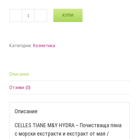
КУПИ
количество
за
CELLES
TIANE
Категория:
Козметика
M&Y
HYDRA
–
Почистваща
пяна
Описание
с
морски
Отзиви (0)
екстракти
и
екстракт
Описание
от
мая
CELLES TIANE M&Y HYDRA – Почистваща пяна
/
с морски екстракти и екстракт от мая /
дрожди