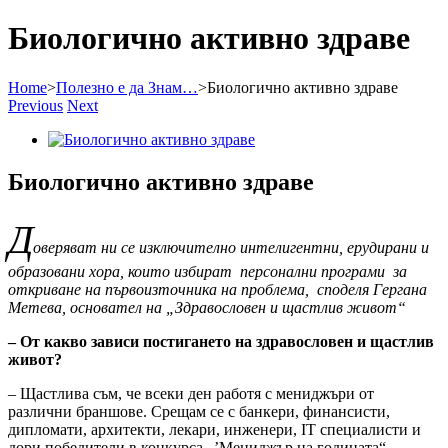
Биологично активно здраве
Home
>
Полезно е да Знам…
>
Биологично активно здраве
Previous
Next
View
Larger
Image
Биологично активно здраве
Д
оверяват ни се изключително интелигентни, ерудирани и
образовани хора, които избират персонални програми за
откриване на първоизточника на проблема, споделя Гергана
Метева, основател на „Здравословен и щастлив живот“
– От какво зависи постигането на здравословен и щастлив
живот?
– Щастлива съм, че всеки ден работя с мениджъри от
различни браншове. Срещам се с банкери, финансисти,
дипломати, архитекти, лекари, инженери, IT специалисти и
дори победители в конкурса „’Мениджър на годината“.