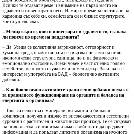
Всички те отдават време и внимание на първо място на
здравето и инвестират в него. Намират време за постигане на
хармония със себе си, семействата си и бизнес структурите,
които управляват.
– Мениджърите, които инвестират в здравето си, станаха
ли повече по време на пандемията?
– Да. Усеща се колективна загриженост, отговорност и
хуманна среда, в която хората се свързват не само на ниво
икономическа структурна единица, но и на физическо и
емоционално състояние. Всеки човек е част от едно голямо
семейство, не просто служител или мениджър. Засилват се
интересът и употребата на БАД – биологично активните
добавки.
– Как биологично активните хранителни добавки помагат
за правилното функциониране на органите и баланса на
енергията в организма?
– Това са вещества с минерали, витамини и билкови
комплекси, получени изцяло от висококачествени естествени
суровини с растителен и животински произход. Те се свързват
на ниво клетка в организма и имат свойството да предават
информация и да попълват липсите в организма на нужното