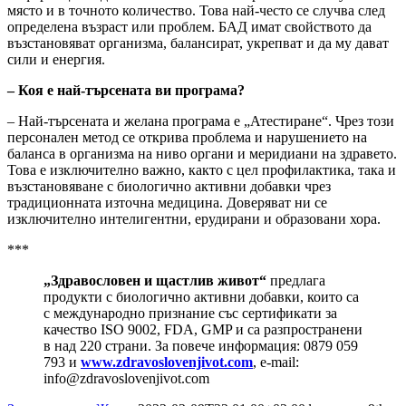
място и в точното количество. Това най-често се случва след
определена възраст или проблем. БАД имат свойството да
възстановяват организма, балансират, укрепват и да му дават
сили и енергия.
– Коя е най-търсената ви програма?
– Най-търсената и желана програма е „Атестиране“. Чрез този
персонален метод се открива проблема и нарушението на
баланса в организма на ниво органи и меридиани на здравето.
Това е изключително важно, както с цел профилактика, така и
възстановяване с биологично активни добавки чрез
традиционната източна медицина. Доверяват ни се
изключително интелигентни, ерудирани и образовани хора.
***
„Здравословен и щастлив живот“
предлага
продукти с биологично активни добавки, които са
с международно признание със сертификати за
качество ISO 9002, FDA, GMP и са разпространени
в над 220 страни. За повече информация: 0879 059
793 и
www.zdravoslovenjivot.com
, e-mail:
info@zdravoslovenjivot.com