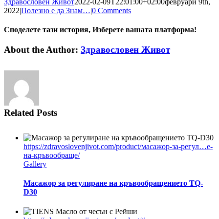
Здравословен Живот
2022-02-09T22:01:00+02:00
февруари 9th,
2022
|
Полезно е да Знам…
|
0 Comments
Споделете тази история, Изберете вашата платформа!
facebook
twitter
linkedin
tumblr
pinterest
Email
About the Author:
Здравословен Живот
Related Posts
https://zdravoslovenjivot.com/product/масажор-за-регул…е-
на-кръвообраще/
Gallery
Масажор за регулиране на кръвообращението TQ-
D30