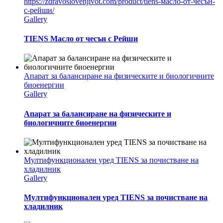
https://zdravoslovenjivot.com/product/tiens-масло-от-чесън-
с-рейши/
Gallery
TIENS Масло от чесън с Рейши
Aпарат за балансиране на физическите и биологичните
биоенергии
Gallery
Aпарат за балансиране на физическите и
биологичните биоенергии
Мултифункционален уред TIENS за почистване на
хладилник
Gallery
Мултифункционален уред TIENS за почистване на
хладилник