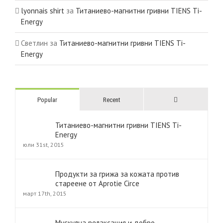
lyonnais shirt
за
Титаниево-магнитни гривни TIENS Ti-
Energy
Светлин
за
Титаниево-магнитни гривни TIENS Ti-
Energy
Comments
Popular
Recent
Титаниево-магнитни гривни TIENS Ti-
Energy
юли 31st, 2015
Продукти за грижа за кожата против
стареене от Aprotie Circe
март 17th, 2015
Мускулна релаксация и добро