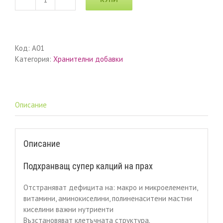
количество
за
Подхранващ
супер
Код:
A01
калций
Категория:
Хранителни добавки
на
прах
на
Тиенс
Описание
Описание
Подхранващ супер калций на прах
Отстраняват дефицита на: макро и микроелементи,
витамини, аминокиселини, полиненаситени мастни
киселини важни нутриенти
Възстановяват клетъчната структура.