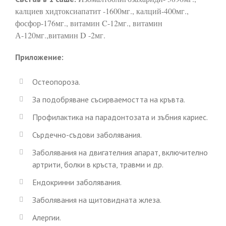
калциев хидтоксиапатит -1600мг., калций-400мг.,
фосфор-176мг., витамин C-12мг., витамин
А-120мг.,витамин D -2мг.
Приложение:
Остеопороза.
За подобряване съсирваемостта на кръвта.
Профилактика на парадонтозата и зъбния кариес.
Сърдечно-съдови заболявания.
Заболявания на двигателния апарат, включително
артрити, болки в кръста, травми и др.
Ендокринни заболявания.
Заболявания на щитовидната жлеза.
Алергии.