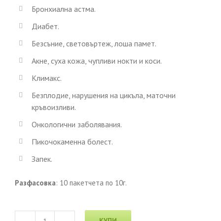
Бронхиална астма.
Диабет.
Безсъние, световъртеж, лоша памет.
Акне, суха кожа, чупливи нокти и коси.
Климакс.
Безплодие, нарушения на цикъла, маточни
кръвоизливи.
Онкологични заболявания.
Пикочокаменна болест.
Запек.
Разфасовка
: 10 пакетчета по 10г.
КУПИ