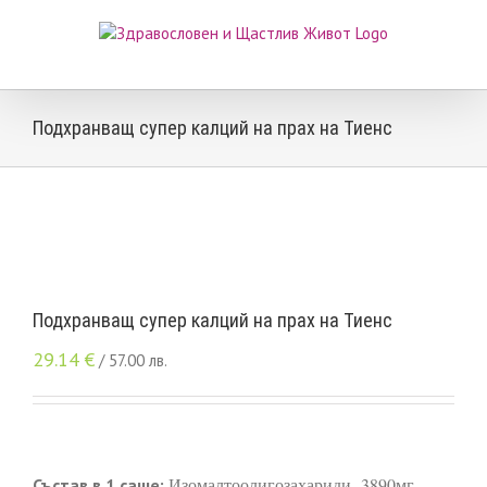
Skip
to
content
Подхранващ супер калций на прах на Тиенс
Подхранващ супер калций на прах на Тиенс
29.14
€
/ 57.00 лв.
Изомалтоолигозахариди- 3890мг.,
Състав в 1 саше: