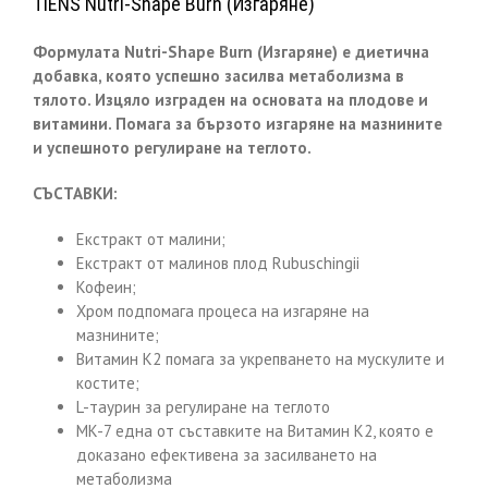
TIENS Nutri-Shape Burn (Изгаряне)
Формулата Nutri-Shape Burn (Изгаряне) е диетична
добавка, която успешно засилва метаболизма в
тялото. Изцяло изграден на основата на плодове и
витамини. Помага за бързото изгаряне на мазнините
и успешното регулиране на теглото.
СЪСТАВКИ:
Екстракт от малини;
Екстракт от малинов плод Rubuschingii
Кофеин;
Хром подпомага процеса на изгаряне на
мазнините;
Витамин К2 помага за укрепването на мускулите и
костите;
L-таурин за регулиране на теглото
MK-7 една от съставките на Витамин К2, която е
доказано ефективена за засилването на
метаболизма