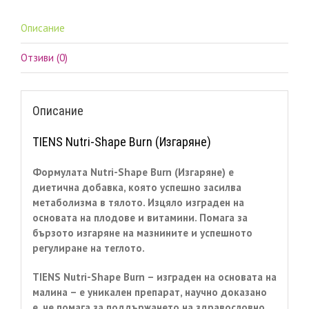
Описание
Отзиви (0)
Описание
TIENS Nutri-Shape Burn (Изгаряне)
Формулата Nutri-Shape Burn (Изгаряне) е
диетична добавка, която успешно засилва
метаболизма в тялото. Изцяло изграден на
основата на плодове и витамини. Помага за
бързото изгаряне на мазнините и успешното
регулиране на теглото.
TIENS Nutri-Shape Burn – изграден на основата на
малина – е уникален препарат, научно доказано
е, че помага за поддържането на здравословно