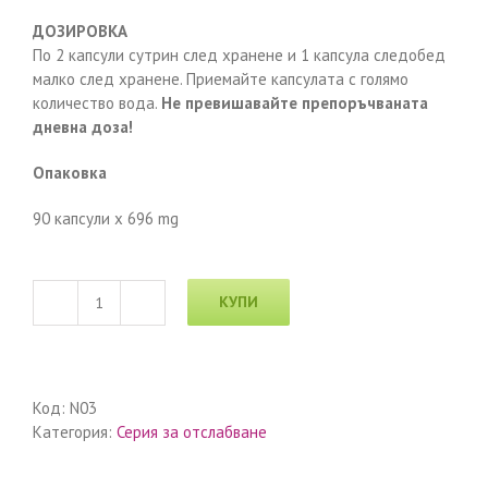
ДОЗИРОВКА
По 2 капсули сутрин след хранене и 1 капсула следобед
малко след хранене. Приемайте капсулата с голямо
количество вода.
Не превишавайте препоръчваната
дневна доза!
Опаковка
90 капсули х 696 mg
КУПИ
количество
за
TIENS
Nutri-
Код:
N03
Shape
Категория:
Серия за отслабване
Burn
(Изгаряне)