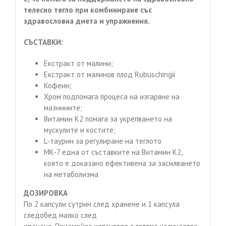
телесно тегло при комбиниране със
здравословна диета и упражнения.
СЪСТАВКИ:
Екстракт от малини;
Екстракт от малинов плод Rubuschingii
Кофеин;
Хром подпомага процеса на изгаряне на
мазнините;
Витамин К2 помага за укрепването на
мускулите и костите;
L-таурин за регулиране на теглото
MK-7 една от съставките на Витамин К2,
която е доказано ефективена за засилването
на метаболизма
ДОЗИРОВКА
По 2 капсули сутрин след хранене и 1 капсула
следобед малко след