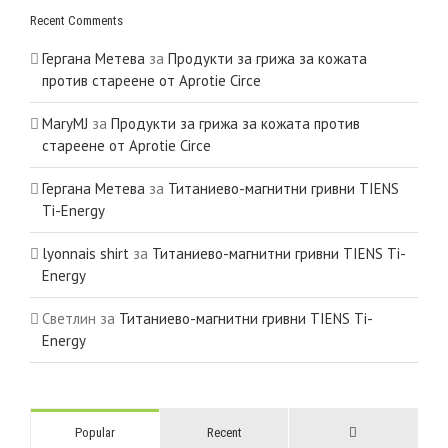
Recent Comments
Гергана Метева
за
Продукти за грижа за кожата
против стареене от Aprotie Circe
MaryMJ
за
Продукти за грижа за кожата против
стареене от Aprotie Circe
Гергана Метева
за
Титаниево-магнитни гривни TIENS
Ti-Energy
lyonnais shirt
за
Титаниево-магнитни гривни TIENS Ti-
Energy
Светлин
за
Титаниево-магнитни гривни TIENS Ti-
Energy
Comments
Popular
Recent