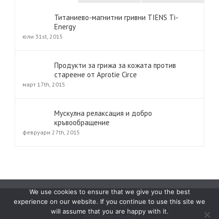
Титаниево-магнитни гривни TIENS Ti-
Energy
юли 31st, 2015
Продукти за грижа за кожата против
стареене от Aprotie Circe
март 17th, 2015
Мускулна релаксация и добро
кръвообращение
февруари 27th, 2015
We use cookies to ensure that we give you the best
© Copyright 2015 -
2026 | Webdesign by
Anima Arts Ltd.
| All
experience on our website. If you continue to use this site we
will assume that you are happy with it.
Rights Reserved.