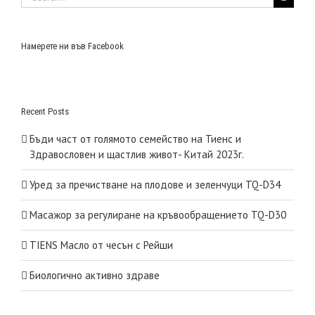
for:
Намерете ни във Facebook
Recent Posts
Бъди част от голямото семейство на Тиенс и
Здравословен и щастлив живот- Китай 2023г.
Уред за пречистване на плодове и зеленчуци TQ-D34
Масажор за регулиране на кръвообращението TQ-D30
TIENS Масло от чесън с Рейши
Биологично активно здраве