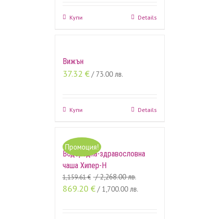
Купи
Details
Вижън
37.32
€
/ 73.00 лв.
Купи
Details
Промоция!
Водородна-здравословна
чаша Хипер-H
/ 2,268.00 лв.
1,159.61
€
869.20
€
/ 1,700.00 лв.