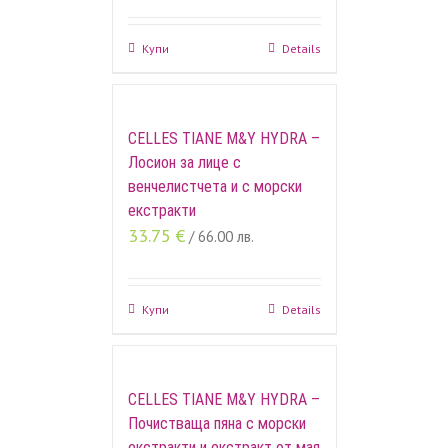
Купи
Details
CELLES TIANE M&Y HYDRA –
Лосион за лице с
венчелистчета и с морски
екстракти
33.75
€
/ 66.00 лв.
Купи
Details
CELLES TIANE M&Y HYDRA –
Почистваща пяна с морски
екстракти и екстракт от мая