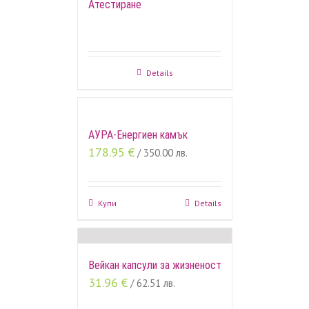
Атестиране
Details
АУРА-Енергиен камък
178.95
€
/ 350.00 лв.
Купи
Details
Вейкан капсули за жизненост
31.96
€
/ 62.51 лв.