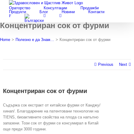
Search
Skip
for:
Ораторство
Консултации
Продажби
to
Продукти
Блог
Новини
Контакти
content
F
Концентриран сок от фурми
Home
>
Полезно е да Знам…
>
Концентриран сок от фурми
Previous
Next
Концентриран сок от фурми
Съдържа сок екстракт от китайски фурми от Канджу/
хинап/. Благодарение на патентовани технологии на
TIENS, биоактивните свойства на плода са напълно
запазени. Този сок от фурми се консумирал в Китай
още преди 3000 години.