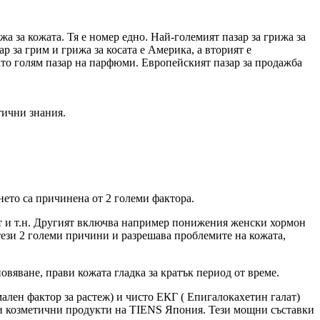
а за кожата. Тя е номер едно. Най-големият пазар за грижа за
р за грим и грижа за косата е Америка, а вторият е
ато голям пазар на парфюми. Европейският пазар за продажба
тични знания.
нето са причинена от 2 големи фактора.
ът и т.н. Другият включва например понижения женски хормон
тези 2 големи причини и разрешава проблемите на кожата,
вяване, прави кожата гладка за кратък период от време.
ален фактор за растеж) и чисто ЕКГ ( Епигалокахетин галат)
ки козметични продукти на TIENS Япония. Тези мощни съставки