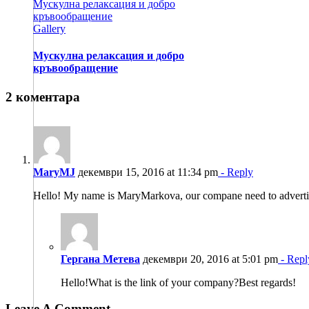
Мускулна релаксация и добро
кръвообращение
Gallery
Мускулна релаксация и добро
кръвообращение
2 коментара
MaryMJ
декември 15, 2016 at 11:34 pm
- Reply
Hello! My name is MaryMarkova, our compane need to advertise
Гергана Метева
декември 20, 2016 at 5:01 pm
- Repl
Hello!What is the link of your company?Best regards!
Leave A Comment