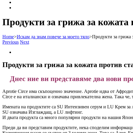
Продукти за грижа за кожата п
Home
>
Искам да знам повече за моето тяло
>
Продукти за грижа з
Previous
Next
View
Larger
Image
Продукти за грижа за кожата против ста
Днес ние ви представяме два нови про
Aprotie Circe има скъпоценно значение. Aprotie идва от Афроди
Circe е на италиански и означава привлекателна жена. Така че, 
Имената на продуктите са SU Интензивен серум и LU Крем за 
SU означава Изглаждащ, а LU лифтинг.
И двата продукта са много популярни продукти на нашия Япон
Преди да ви предстaвим продуктите, нека споделим информация
Козметичния пазар се състои от 3 големи зони. Това са Азия, Е