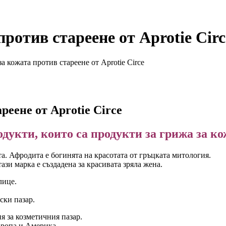
ротив стареене от Aprotie Circ
а кожата против стареене от Aprotie Circe
реене от Aprotie Circe
дукти, които сa продукти за грижа за ко
та. Афродита е богинята на красотата от гръцката митология.
тази марка е създадена за красивата зряла жена.
лице.
ски пазар.
 за козметичния пазар.
вропа и Америка.