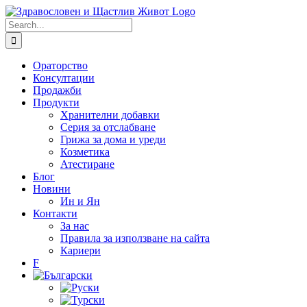
Skip
to
Search
content
for:
Ораторство
Консултации
Продажби
Продукти
Хранителни добавки
Серия за отслабване
Грижа за дома и уреди
Козметика
Атестиране
Блог
Новини
Ин и Ян
Контакти
За нас
Правила за използване на сайта
Кариери
F