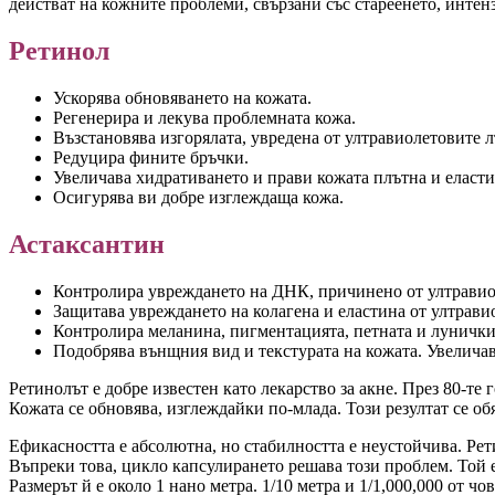
действат на кожните проблеми, свързани със стареенето, интен
Ретинол
Ускорява обновяването на кожата.
Регенерира и лекува проблемната кожа.
Възстановява изгорялата, увредена от ултравиолетовите л
Редуцира фините бръчки.
Увеличава хидративането и прави кожата плътна и еласти
Осигурява ви добре изглеждаща кожа.
Астаксантин
Контролира увреждането на ДНК, причинено от ултравио
Защитава увреждането на колагена и еластина от ултрави
Контролира меланина, пигментацията, петната и лунички
Подобрява вънщния вид и текстурата на кожата. Увелича
Ретинолът е добре известен като лекарство за акне. През 80-те
Кожата се обновява, изглеждайки по-млада. Този резултат се о
Ефикасността е абсолютна, но стабилността е неустойчива. Рет
Въпреки това, цикло капсулирането решава този проблем. Той е
Размерът й е около 1 нано метра. 1/10 метра и 1/1,000,000 от ч