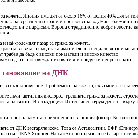
за кожата. Япония има дял от около 16% от целия 40% дял за гриж
 пазара в различни страни и построява завод. Най-големият паза
 отъждестви с парфюми. Европа е традиционно добре известна к
ония.
 и най-големият пазар за грижа за кожата.
красота в света, а също така имат и тясно специализирани козме
 трябва да бъде с високи показатели и високо качество.
 важно да се произвеждат иновативни продукти непрекъснато.
зстановяване на ДНК
а за възстановяване. Проблемите на кожата, свързани със старее
вите лъчи, активния кислород, грешната грижа за кожата, стрес
остта на тялото. Изглаждащият Интензивен серум действа върху 
стичност на кожата, причинени от външния фактор. Бързото обно
ната от ДНК застаряла кожа. Това са Астаксантин, ЕФР (Епидерм
масло на TIENS Япония. На катехиновото масло се базират всич