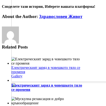
Споделете тази история, Изберете вашата платформа!
facebook
twitter
linkedin
tumblr
pinterest
Email
About the Author:
Здравословен Живот
Related Posts
Електрическият заряд в човешкото тяло се
променя
Gallery
Електрическият заряд в човешкото тяло
се променя