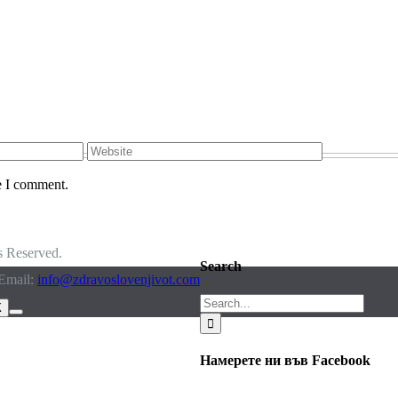
e I comment.
s Reserved.
Search
Email:
info@zdravoslovenjivot.com
Search
К
for:
Намерете ни във Facebook