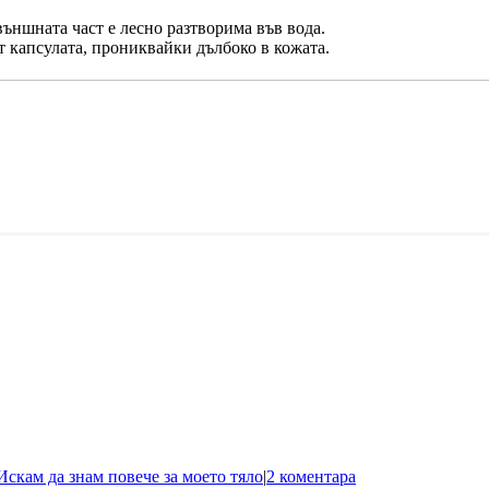
външната част е лесно разтворима във вода.
т капсулата, прониквайки дълбоко в кожата.
Искам да знам повече за моето тяло
|
2 коментара