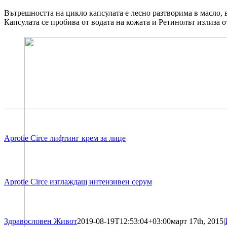
Вътрешността на цикло капсулата е лесно разтворима в масло, 
Капсулата се пробива от водата на кожата и Ретинолът излиза о
Aprotie Circe лифтинг крем за лице
Aprotie Circe изглаждащ интензивен серум
Здравословен Живот
2019-08-19T12:53:04+03:00
март 17th, 2015
|