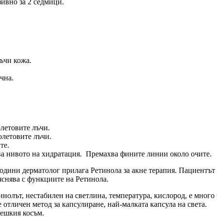
зивно за 2 седмици.
ъчи кожа.
чна.
летовите лъчи.
олетовите лъчи.
те.
ва нивото на хидратация. Премахва фините линии около очите.
 години дерматолог прилага Ретинола за акне терапия. Пациентът 
бяснява с функциите на Ретинола.
инолът, нестабилен на светлина, температура, кислород, е много
 отличен метод за капсулиране, най-малката капсула на света.
овешкия косъм.