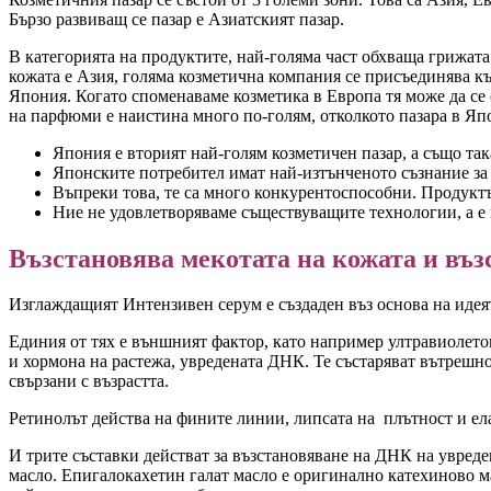
Бързо развиващ се пазар е Азиатският пазар.
В категорията на продуктите, най-голяма част обхваща грижата 
кожата е Азия, голяма козметична компания се присъединява към
Япония. Когато споменаваме козметика в Европа тя може да се
на парфюми е наистина много по-голям, отколкото пазара в Яп
Япония е вторият най-голям козметичен пазар, а също така
Японските потребител имат най-изтънченото съзнание за 
Въпреки това, те са много конкурентоспособни. Продуктът
Ние не удовлетворяваме съществуващите технологии, а е
Възстановява мекотата на кожата и въ
Изглаждащият Интензивен серум е създаден въз основа на идеят
Единия от тях е външният фактор, като например ултравиолето
и хормона на растежа, увредената ДНК. Те състаряват вътрешн
свързани с възрастта.
Ретинолът действа на фините линии, липсата на плътност и ела
И трите съставки действат за възстановяване на ДНК на увреде
масло. Епигалокахетин галат масло е оригинално катехиново 