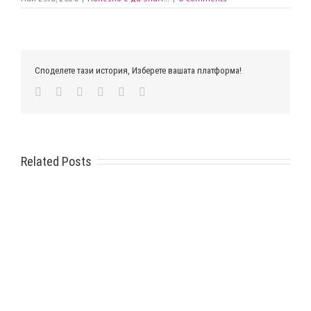
Споделете тази история, Изберете вашата платформа!
facebook
twitter
linkedin
tumblr
pinterest
Email
Related Posts