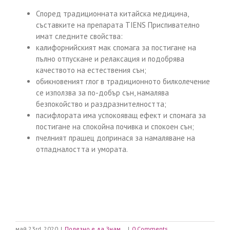
Според традиционната китайска медицина,
съставките на препарата TIENS Приспивателно
имат следните свойства:
калифорнийският мак спомага за постигане на
пълно отпускане и релаксация и подобрява
качеството на естествения сън;
обикновеният глог в традиционното билколечение
се използва за по-добър сън, намалява
безпокойство и раздразнителността;
пасифлората има успокояващ ефект и спомага за
постигане на спокойна почивка и спокоен сън;
пчелният прашец допринася за намаляване на
отпадналостта и умората.
май 23rd, 2020
|
Полезно е да Знам…
|
0 Comments