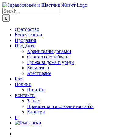
Skip
to
Search
content
for:
Ораторство
Консултации
Продажби
Продукти
Хранителни добавки
Серия за отслабване
Грижа за дома и уреди
Козметика
Атестиране
Блог
Новини
Ин и Ян
Контакти
За нас
Правила за използване на сайта
Кариери
F