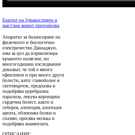
Екипът на Здравословен и
шастлив живот препоръчва
Апаратът за балансиране на
физичното и биологично
електричество Джиаджун,
има за цел да нормализира
кръвното налягане, но
многогодишни изследвания
доказват, че той е много
ефективен и при много други
болести, като: главоболие и
световъртеж, предпазва и
подобрява церебрална
парализа, лекува коронарна
сърдечна болест, както и
себорея, алопеция, алопеция
ареата, облекчава болки и
спазми, оросява мозъка и
подобрява анамнезата.
ОПИСАНИЕ: