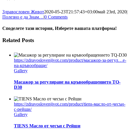
Здравословен Живот
2020-05-23T21:57:43+03:00
май 23rd, 2020
|
Полезно е да Знам…
|
0 Comments
Споделете тази история, Изберете вашата платформа!
facebook
twitter
linkedin
tumblr
pinterest
Email
Related Posts
https://zdravoslovenjivot.com/product/масажор-за-регул…е-
на-кръвообраще/
Gallery
Масажор за регулиране на кръвообращението TQ-
D30
https://zdravoslovenjivot.com/product/tiens-масло-от-чесън-
с-рейши/
Gallery
TIENS Масло от чесън с Рейши