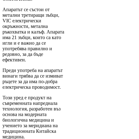
Апаратът се състои от
метални третиращи зъбци,
VIC електрически
окръжности, метална
ръкохватка и калъф. Апарата
има 21 зъбци, които са като
игли и е важно да се
употребява правилно и
редовно, за да бъде
ефективен.
Преди употреба на апаратът
винаги трябва да се измиват
ръцете за да има по-добра
електрическа проводимост.
Този уред е продукт на
съвременната напреднала
технология, разработен въз
основа на модерната
биологична медицина и
учението за меридиана на
традиционната Китайска
медицина.