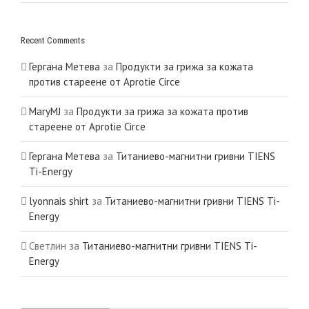
Recent Comments
Гергана Метева
за
Продукти за грижа за кожата
против стареене от Aprotie Circe
MaryMJ
за
Продукти за грижа за кожата против
стареене от Aprotie Circe
Гергана Метева
за
Титаниево-магнитни гривни TIENS
Ti-Energy
lyonnais shirt
за
Титаниево-магнитни гривни TIENS Ti-
Energy
Светлин
за
Титаниево-магнитни гривни TIENS Ti-
Energy