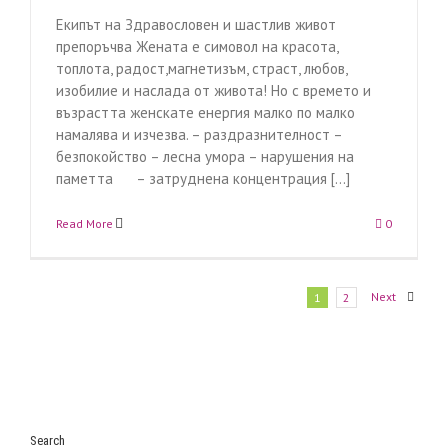
Екипът на Здравословен и шастлив живот
препоръчва Жената е симовол на красота,
топлота, радост,магнетизъм, страст, любов,
изобилие и наслада от живота! Но с времето и
възрастта женскате енергия малко по малко
намалява и изчезва. – раздразнителност –
безпокойство – лесна умора – нарушения на
паметта – затруднена концентрация [...]
Read More
0
Next
1
2
Search