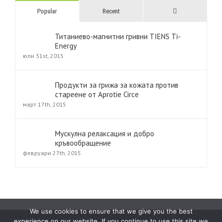
Comments
Popular
Recent
Титаниево-магнитни гривни TIENS Ti-
Energy
юли 31st, 2015
Продукти за грижа за кожата против
стареене от Aprotie Circe
март 17th, 2015
Мускулна релаксация и добро
кръвообращение
февруари 27th, 2015
We use cookies to ensure that we give you the best
experience on our website. If you continue to use this site we