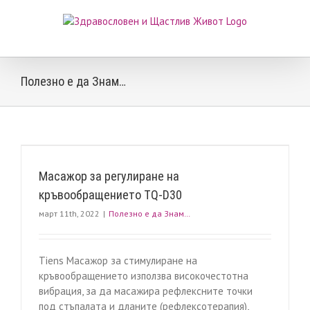
Skip
to
content
Полезно е да Знам…
Масажор за регулиране на
кръвообращението TQ-D30
март 11th, 2022
|
Полезно е да Знам…
Tiens Масажор за стимулиране на
кръвообращението използва високочестотна
вибрация, за да масажира рефлексните точки
под стъпалата и дланите (рефлексотерапия),