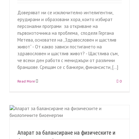
Доверяват ни се изключително интелигентни,
ерудирани и образовани хора, които избират
персонални програми за откриване на
първоизточника на проблема, споделя Гергана
Метева, основател на „Здравословен и щастлив
живот“ - От какво зависи постигането на
здравословен и щастлив живот? - Щастлива съм,
че всеки ден работя с мениджъри от различни
браншове. Срещам се с банкери, финансисти, [...]
Read More
0
Aпарат за балансиране на физическите и