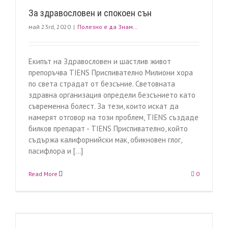
За здравословен и спокоен сън
май 23rd, 2020
|
Полезно е да Знам…
Екипът на Здравословен и шастлив живот
препоръчва TIENS Приспивателно Милиони хора
по света страдат от безсъние. Световната
здравна организация определи безсънието като
съвременна болест. За тези, които искат да
намерят отговор на този проблем, TIENS създаде
билков препарат - TIENS Приспивателно, който
съдържа калифорнийски мак, обикновен глог,
пасифлора и [...]
Read More
0