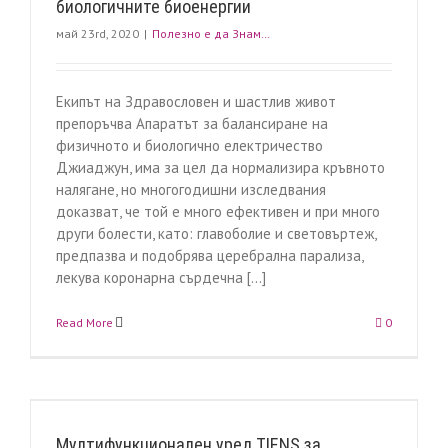
биологичните биоенергии
май 23rd, 2020
|
Полезно е да Знам…
Екипът на Здравословен и шастлив живот
препоръчва Апаратът за балансиране на
физичното и биологично електричество
Джиаджун, има за цел да нормализира кръвното
налягане, но многогодишни изследвания
доказват, че той е много ефективен и при много
други болести, като: главоболие и световъртеж,
предпазва и подобрява церебрална парализа,
лекува коронарна сърдечна [...]
Read More
0
Мултифункционален уред TIENS за