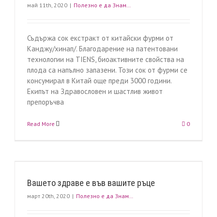
май 11th, 2020
|
Полезно е да Знам…
Съдържа сок екстракт от китайски фурми от
Канджу/хинап/. Благодарение на патентовани
технологии на TIENS, биоактивните свойства на
плода са напълно запазени. Този сок от фурми се
консумирал в Китай още преди 3000 години.
Екипът на Здравословен и шастлив живот
препоръчва
Read More
0
Вашето здраве е във вашите ръце
март 20th, 2020
|
Полезно е да Знам…