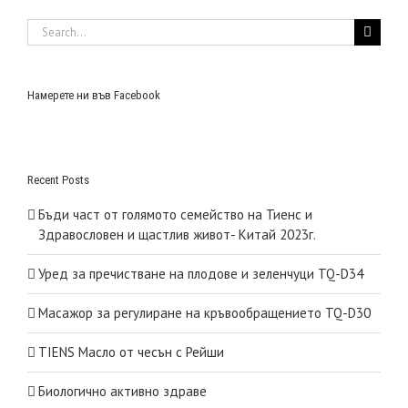
Search
for:
Намерете ни във Facebook
Recent Posts
Бъди част от голямото семейство на Тиенс и
Здравословен и щастлив живот- Китай 2023г.
Уред за пречистване на плодове и зеленчуци TQ-D34
Масажор за регулиране на кръвообращението TQ-D30
TIENS Масло от чесън с Рейши
Биологично активно здраве