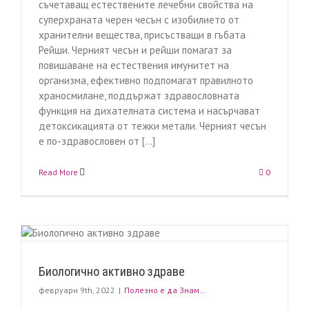
съчетаващ естествените лечебни свойства на
суперхраната черен чесън с изобилието от
хранителни вещества, присъстващи в гъбата
Рейши. Черният чесън и рейши помагат за
повишаване на естествения имунитет на
организма, ефективно подпомагат правилното
храносмилане, поддържат здравословната
функция на дихателната система и насърчават
детоксикацията от тежки метали. Черният чесън
е по-здравословен от [...]
Read More
0
Биологично активно здраве
февруари 9th, 2022
|
Полезно е да Знам…