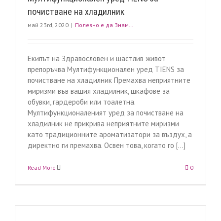
почистване на хладилник
май 23rd, 2020
|
Полезно е да Знам…
Екипът на Здравословен и шастлив живот
препоръчва Мултифункционален уред TIENS за
почистване на хладилник Премахва неприятните
миризми във вашия хладилник, шкафове за
обувки, гардероби или тоалетна.
Мултифункционаленият уред за почистване на
хладилник не прикрива неприятните миризми
като традиционните ароматизатори за въздух, а
директно ги премахва. Освен това, когато го [...]
Read More
0