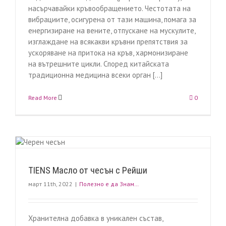
насърчавайки кръвообращението. Честотата на
вибрациите, осигурена от тази машина, помага за
енергизиране на вените, отпускане на мускулите,
изглаждане на всякакви кръвни препятствия за
ускоряване на притока на кръв, хармонизиране
на вътрешните цикли. Според китайската
традиционна медицина всеки орган [...]
Read More
0
TIENS Масло от чесън с Рейши
март 11th, 2022
|
Полезно е да Знам…
Хранителна добавка в уникален състав,