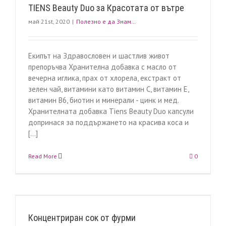
TIENS Beauty Duo за Красотата от вътре
май 21st, 2020
|
Полезно е да Знам…
Екипът на Здравословен и шастлив живот
препоръчва Хранителна добавка с масло от
вечерна иглика, прах от хлорела, екстракт от
зелен чай, витамини като витамин С, витамин Е,
витамин В6, биотин и минерали - цинк и мед.
Хранителната добавка Tiens Beauty Duo капсули
допринася за поддържането на красива коса и
[...]
Read More
0
Концентриран сок от фурми