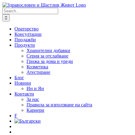
Skip
to
Search
content
for:
Ораторство
Консултации
Продажби
Продукти
Хранителни добавки
Серия за отслабване
Грижа за дома и уреди
Козметика
Атестиране
Блог
Новини
Ин и Ян
Контакти
За нас
Правила за използване на сайта
Кариери
F