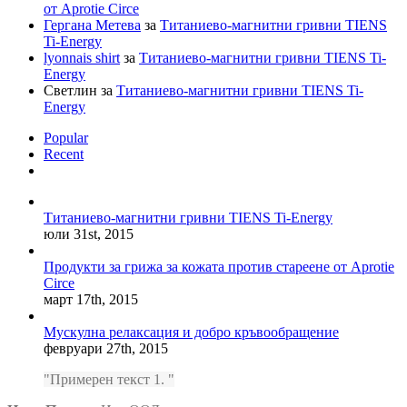
от Aprotie Circe
Гергана Метева
за
Титаниево-магнитни гривни TIENS
Ti-Energy
lyonnais shirt
за
Титаниево-магнитни гривни TIENS Ti-
Energy
Светлин
за
Титаниево-магнитни гривни TIENS Ti-
Energy
Popular
Recent
Comments
Титаниево-магнитни гривни TIENS Ti-Energy
юли 31st, 2015
Продукти за грижа за кожата против стареене от Aprotie
Circe
март 17th, 2015
Мускулна релаксация и добро кръвообращение
февруари 27th, 2015
Примерен текст 1.