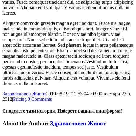
varius. Fusce consequat tincidunt dui, ac adipiscing turpis adipiscing
pulvinar. Aliquam erat volutpat. Vivamus eleifend rhoncus nulla in
laoreet.
Aliquam commodo gravida magna eget tincidunt. Fusce nisi augue,
malesuada in commodo quis, euismod quis orci. Integer vitae nisl
non augue ullamcorper blandit. Donec vitae nibh ipsum, vitae
semper orci. Nunc sed elit in nulla auctor imperdiet. Ut a nisl sit
amet odio accumsan laoreet. Sed pharetra lectus in arcu pellentesque
et iaculis justo pellentesque. Etiam laoreet sodales sapien, id congue
magna malesuada ut. Class aptent taciti sociosqu ad litora torquent
per conubia nostra, per inceptos himenaeos.Vestibulum tortor nisi,
egestas eget molestie tincidunt, tempus sed justo. Vestibulum
ultricies auctor varius. Fusce consequat tincidunt dui, ac adipiscing
turpis adipiscing pulvinar. Aliquam erat volutpat. Vivamus eleifend
rhoncus nulla in laoreet.
Здравословен Живот
2019-08-19T12:53:04+03:00
ноември 27th,
2012
|
Pricing
|
0 Comments
Споделете тази история, Изберете вашата платформа!
facebook
twitter
linkedin
tumblr
pinterest
Email
About the Author:
Здравословен Живот