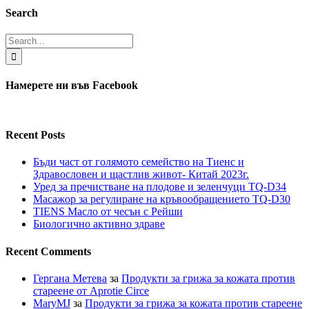
Search
Search
for:
Намерете ни във Facebook
Recent Posts
Бъди част от голямото семейство на Тиенс и
Здравословен и щастлив живот- Китай 2023г.
Уред за пречистване на плодове и зеленчуци TQ-D34
Масажор за регулиране на кръвообращението TQ-D30
TIENS Масло от чесън с Рейши
Биологично активно здраве
Recent Comments
Гергана Метева
за
Продукти за грижа за кожата против
стареене от Aprotie Circe
MaryMJ
за
Продукти за грижа за кожата против стареене