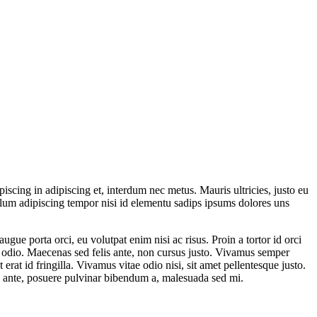
iscing in adipiscing et, interdum nec metus. Mauris ultricies, justo eu
ibulum adipiscing tempor nisi id elementu sadips ipsums dolores uns
gue porta orci, eu volutpat enim nisi ac risus. Proin a tortor id orci
t odio. Maecenas sed felis ante, non cursus justo. Vivamus semper
at id fringilla. Vivamus vitae odio nisi, sit amet pellentesque justo.
isl ante, posuere pulvinar bibendum a, malesuada sed mi.