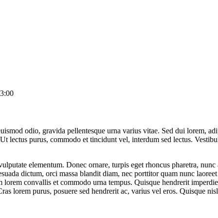
3:00
uismod odio, gravida pellentesque urna varius vitae. Sed dui lorem, adip
dui. Ut lectus purus, commodo et tincidunt vel, interdum sed lectus. Vest
vulputate elementum. Donec ornare, turpis eget rhoncus pharetra, nunc au
esuada dictum, orci massa blandit diam, nec porttitor quam nunc laoree
 lorem convallis et commodo urna tempus. Quisque hendrerit imperdiet er
r. Cras lorem purus, posuere sed hendrerit ac, varius vel eros. Quisque n