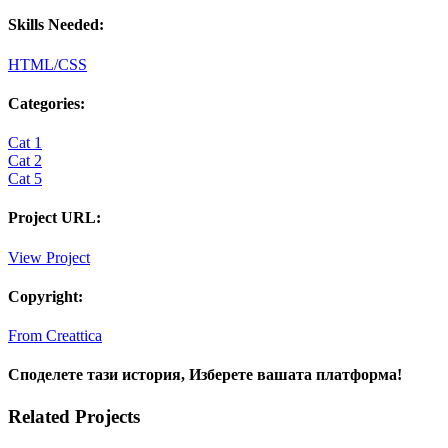
Skills Needed:
HTML/CSS
Categories:
Cat 1
Cat 2
Cat 5
Project URL:
View Project
Copyright:
From Creattica
Споделете тази история, Изберете вашата платформа!
facebook
twitter
linkedin
tumblr
pinterest
Email
Related Projects