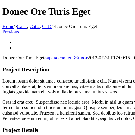
Donec Ore Turis Eget
Home
>
Cat 1
,
Cat 2
,
Cat 5
>
Donec Ore Turis Eget
Previous
View
Larger
View
Image
Larger
Donec Ore Turis Eget
Здравословен Живот
2012-07-31T17:00:15+0
Image
Project Description
Lorem ipsum dolor sit amet, consectetur adipiscing elit. Nam viverra e
convallis placerat, felis enim ornare nisi, vitae mattis nulla ante id 
fugiats gravida nam elit vols nulla dolores amet untras sitsers.
Cras id erat arcu. Suspendisse nec lacinia eros. Morbi in nisl ut quam 
fermentum sollicitudin tincidunt in magna. Quisque semper, leo a mal
euismod vulputate. Praesent a hendrerit sapien. Sed dapibus leo rutrum
Pellentesque enim enim, ultricies sit amet blandit a, sagittis vel dolo
Project Details