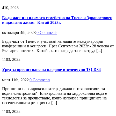
4
10, 2023
Бъди част от голямото семейство на Тиенс и Здравословен
и щастлив живот- Китай 2023г.
октомври 4th, 2023
|
0 Comments
Бъди част от Тиенс и участвай на нашите международни
конференции и конгреси! През Септември 2023г.- 28 човека от
България посетиха Китай , като награда за своя труд [...]
11
03, 2022
Уред за пречистване на плодове и зеленчуци TQ-D34
март 11th, 2022
|
0 Comments
Принципи на хидроксилните радикали и технологията за
водна електролиза? Електролизата на хидроксилна вода е
технология за пречистване, която използва принципите на
неселективната реакция на [...]
11
03, 2022