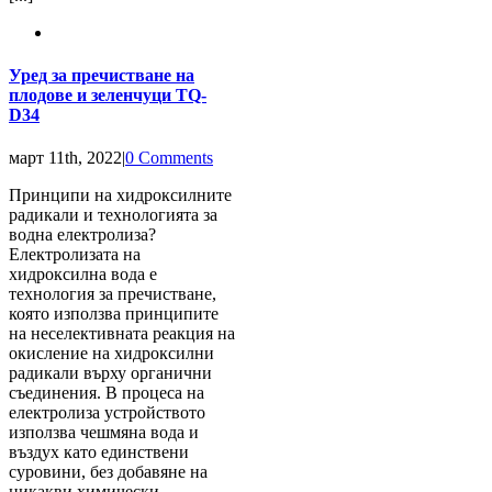
Уред за пречистване на
плодове и зеленчуци TQ-
D34
март 11th, 2022
|
0 Comments
Принципи на хидроксилните
радикали и технологията за
водна електролиза?
Електролизата на
хидроксилна вода е
технология за пречистване,
която използва принципите
на неселективната реакция на
окисление на хидроксилни
радикали върху органични
съединения. В процеса на
електролиза устройството
използва чешмяна вода и
въздух като единствени
суровини, без добавяне на
никакви химически