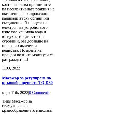
която използва принципите
на неселективната реакция на
окисление на хидроксилни
радикали върху органични
съединения. В процеса на
електролиза устройството
използва чешмяна вода и
въздух като единствени
суровини, без добавяне на
никакви химически
вещества. По време на
процеса водните молекули се
разграждат [...]
11
03, 2022
Масажор за регулиране на
кръвообращението TQ-D30
март 11th, 2022
|
0 Comments
Tiens Масажор за
стимулиране на
кръвообращението използва