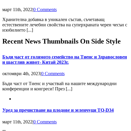
март 11th, 2022
|
0 Comments
Хранителна добавка в уникален състав, съчетаващ
естествените лечебни свойства на суперхраната черен чесън с
изобилието [...]
Recent News Thumbnails On Side Style
Бъди част от голямото семейство на Тиенс и Здравословен
и щастлив живот- Китай 2023г.
октомври 4th, 2023
|
0 Comments
Бъди част от Тиенс и участвай на нашите международни
конференции и конгреси! През [...]
Уред за пречистване на плодове и зеленчуци TQ-D34
март 11th, 2022
|
0 Comments