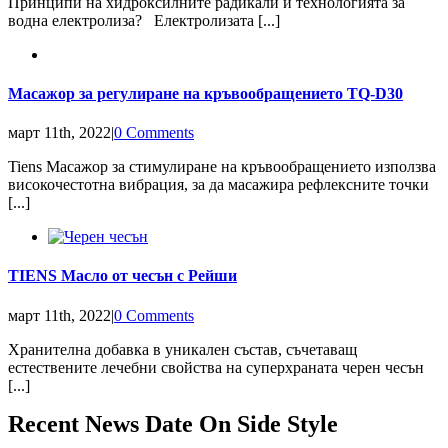
Принципи на хидроксилните радикали и технологията за
водна електролиза? Електролизата [...]
Масажор за регулиране на кръвообращението TQ-D30
март 11th, 2022
|
0 Comments
Tiens Масажор за стимулиране на кръвообращението използва
високочестотна вибрация, за да масажира рефлексните точки
[...]
TIENS Масло от чесън с Рейши
март 11th, 2022
|
0 Comments
Хранителна добавка в уникален състав, съчетаващ
естествените лечебни свойства на суперхраната черен чесън
[...]
Recent News Date On Side Style