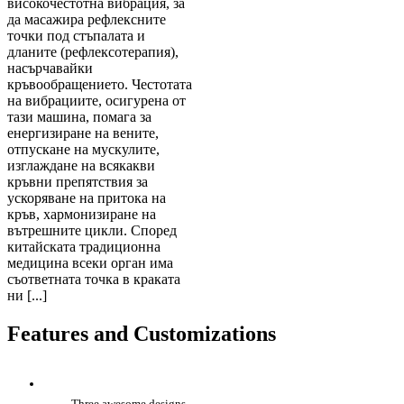
високочестотна вибрация, за
да масажира рефлексните
точки под стъпалата и
дланите (рефлексотерапия),
насърчавайки
кръвообращението. Честотата
на вибрациите, осигурена от
тази машина, помага за
енергизиране на вените,
отпускане на мускулите,
изглаждане на всякакви
кръвни препятствия за
ускоряване на притока на
кръв, хармонизиране на
вътрешните цикли. Според
китайската традиционна
медицина всеки орган има
съответната точка в краката
ни [...]
Features and Customizations
Three awesome designs