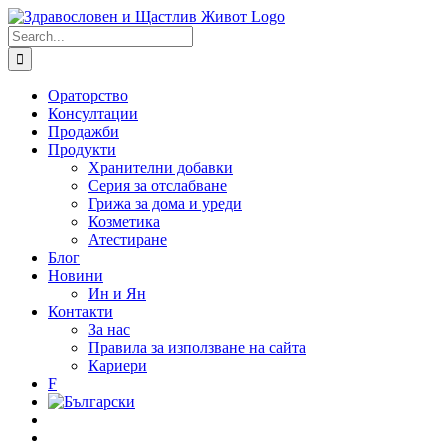
Skip
to
Search
content
for:
Ораторство
Консултации
Продажби
Продукти
Хранителни добавки
Серия за отслабване
Грижа за дома и уреди
Козметика
Атестиране
Блог
Новини
Ин и Ян
Контакти
За нас
Правила за използване на сайта
Кариери
F