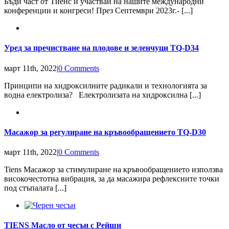
Бъди част от Тиенс и участвай на нашите международни
конференции и конгреси! През Септември 2023г.- [...]
Уред за пречистване на плодове и зеленчуци TQ-D34
март 11th, 2022
|
0 Comments
Принципи на хидроксилните радикали и технологията за
водна електролиза? Електролизата на хидроксилна [...]
Масажор за регулиране на кръвообращението TQ-D30
март 11th, 2022
|
0 Comments
Tiens Масажор за стимулиране на кръвообращението използва
високочестотна вибрация, за да масажира рефлексните точки
под стъпалата [...]
TIENS Масло от чесън с Рейши