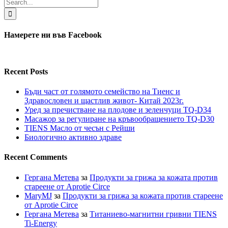
Search
for:
Намерете ни във Facebook
Recent Posts
Бъди част от голямото семейство на Тиенс и
Здравословен и щастлив живот- Китай 2023г.
Уред за пречистване на плодове и зеленчуци TQ-D34
Масажор за регулиране на кръвообращението TQ-D30
TIENS Масло от чесън с Рейши
Биологично активно здраве
Recent Comments
Гергана Метева
за
Продукти за грижа за кожата против
стареене от Aprotie Circe
MaryMJ
за
Продукти за грижа за кожата против стареене
от Aprotie Circe
Гергана Метева
за
Титаниево-магнитни гривни TIENS
Ti-Energy