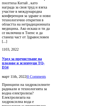
посетиха Китай , като
награда за своя труд и взеха
участие в международна
конференция за здраве и нови
технологични открития в
областта на нетрадиционната
медицина. Ако искаш и ти да
се включиш в Тиенс и да
станеш част от Здравословен
[...]
11
03, 2022
Уред за пречистване на
плодове и зеленчуци TQ-
D34
март 11th, 2022
|
0 Comments
Принципи на хидроксилните
радикали и технологията за
водна електролиза?
Електролизата на
хидроксилна вода е
технология за пречистване,