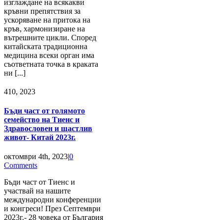
изглаждане на всякакви
кръвни препятствия за
ускоряване на притока на
кръв, хармонизиране на
вътрешните цикли. Според
китайската традиционна
медицина всеки орган има
съответната точка в краката
ни [...]
4
10, 2023
Бъди част от голямото
семейство на Тиенс и
Здравословен и щастлив
живот- Китай 2023г.
октомври 4th, 2023
|
0
Comments
Бъди част от Тиенс и
участвай на нашите
международни конференции
и конгреси! През Септември
2023г.- 28 човека от България