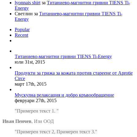
lyonnais shirt
за
Титаниево-магнитни гривни TIENS Ti-
Energy
Светлин
за
Титаниево-магнитни гривни TIENS Ti-
Energy
Popular
Recent
Comments
Титаниево-магнитни гривни TIENS Ti-Energy
юли 31st, 2015
Продукти за грижа за кожата против стареене от Aprotie
Circe
март 17th, 2015
Мускулна релаксация и добро кръвообращение
февруари 27th, 2015
Примерен текст 1.
Иван Пенчев
,
Изи ООД
Примерен текст 2, Примерен текст 3.