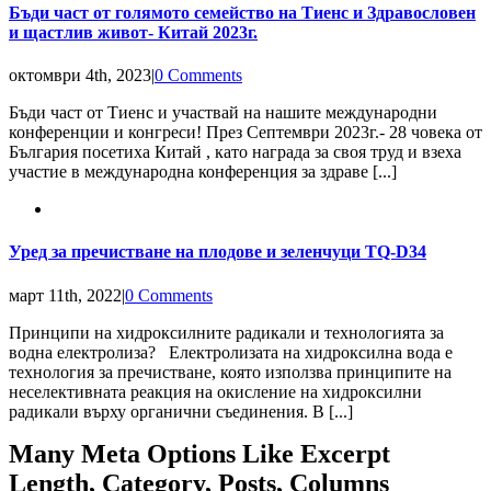
Бъди част от голямото семейство на Тиенс и Здравословен
и щастлив живот- Китай 2023г.
октомври 4th, 2023
|
0 Comments
Бъди част от Тиенс и участвай на нашите международни
конференции и конгреси! През Септември 2023г.- 28 човека от
България посетиха Китай , като награда за своя труд и взеха
участие в международна конференция за здраве [...]
Уред за пречистване на плодове и зеленчуци TQ-D34
март 11th, 2022
|
0 Comments
Принципи на хидроксилните радикали и технологията за
водна електролиза? Електролизата на хидроксилна вода е
технология за пречистване, която използва принципите на
неселективната реакция на окисление на хидроксилни
радикали върху органични съединения. В [...]
Many Meta Options Like Excerpt
Length, Category, Posts, Columns