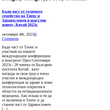
Бъди част от голямото
семейство на Тиенс и
Здравословен и щастлив
живот- Китай 2023г.
октомври 4th, 2023
|
0
Comments
Бъди част от Тиенс и
участвай на нашите
международни конференции
и конгреси! През Септември
2023г.- 28 човека от България
посетиха Китай , като
награда за своя труд и взеха
участие в международна
конференция за здраве и нови
технологични открития в
областта на нетрадиционната
медицина. Ако искаш и ти да
се включиш в Тиенс и да
станеш част от Здравословен
[...]