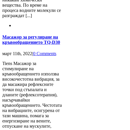
вещества. По време на
процеса водните молекули се
разграждат [...]
Масажор за регулиране на
кръвообращението TQ-D30
март 11th, 2022
|
0 Comments
Tiens Масажор за
стимулиране на
кръвообращението използва
високочестотна вибрация, за
да масажира рефлексните
точки под стъпалата и
дланите (рефлексотерапия),
насърчавайки
кръвообращението. Честотата
на вибрациите, осигурена от
тази машина, помага за
енергизиране на вените,
отпускане на мускулите,