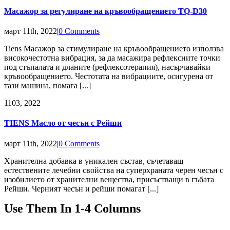
Масажор за регулиране на кръвообращението TQ-D30
март 11th, 2022
|
0 Comments
Tiens Масажор за стимулиране на кръвообращението използва
високочестотна вибрация, за да масажира рефлексните точки
под стъпалата и дланите (рефлексотерапия), насърчавайки
кръвообращението. Честотата на вибрациите, осигурена от
тази машина, помага [...]
11
03, 2022
TIENS Масло от чесън с Рейши
март 11th, 2022
|
0 Comments
Хранителна добавка в уникален състав, съчетаващ
естествените лечебни свойства на суперхраната черен чесън с
изобилието от хранителни вещества, присъстващи в гъбата
Рейши. Черният чесън и рейши помагат [...]
Use Them In 1-4 Columns