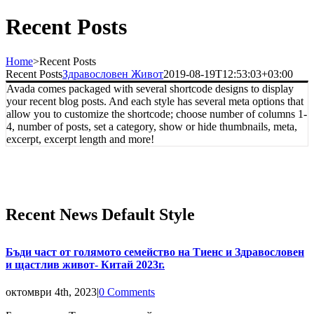
Recent Posts
Home
>
Recent Posts
Recent Posts
Здравословен Живот
2019-08-19T12:53:03+03:00
Avada comes packaged with several shortcode designs to display
your recent blog posts. And each style has several meta options that
allow you to customize the shortcode; choose number of columns 1-
4, number of posts, set a category, show or hide thumbnails, meta,
excerpt, excerpt length and more!
Recent News Default Style
Бъди част от голямото семейство на Тиенс и Здравословен
и щастлив живот- Китай 2023г.
октомври 4th, 2023
|
0 Comments